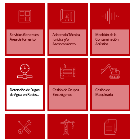
Servicios Generales
Asistencia Técnica,
Medición de la
Área de Fomento
Jurídica y/o
Contaminación
Asesoramiento...
Acústica
Detención de Fugas
Cesión de Grupos
Cesión de
de Agua en Redes...
Electrógenos
Maquinaria