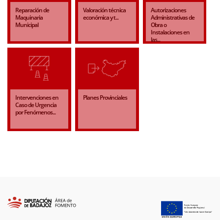
Reparación de
Valoración técnica
Autorizaciones
Maquinaria
económica y t...
Administrativas de
Municipal
Obra o
Instalaciones en
las...
Intervenciones en
Planes Provinciales
Caso de Urgencia
por Fenómenos...